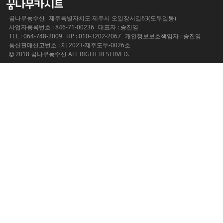
꿈나무농수산
제주특별자치도 제주시 오일장서길63(도두일동)
사업자등록번호 : 846-71-00236
대표자 : 송진영
TEL : 064-748-2009
HP : 010-3202-2067
개인정보보호책임자 : 송진영
통신판매신고번호 : 제 2023-제주도두-0026호
2018 꿈나무농수산 ALL RIGHT RESERVED.